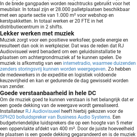
In de brede gangpaden worden reachtrucks gebruikt voor het
oekers te
meubilair. In totaal zijn er 28.000 palletplaatsen beschikbaar
 op de
met een aparte sectie van 1.000 m² voor webshop en
e. Hierdoor
kerstpakketten. In totaal werken er 20 FTE in het
distributiecentrum in 2 shifts.
 website-
Lekker werken met muziek
ren
Muziek zorgt voor een positieve werksfeer, goede energie en
nte
resulteert dan ook in werkplezier. Dat was de reden dat RJ
enties
Audiovisueel werd benaderd om een geluidsinstallatie te
gebaseerd
plaatsen om achtergrondmuziek af te kunnen spelen. De
muziek is afkomstig van een
internetradio, waarmee duizenden
 gedrag
zenders storingsvrij kunnen worden weergegeven
. Zo hebben
ze
de medewerkers in de expeditie en logistiek voldoende
er.
keuzevrijheid en kan er gedurende de dag gewisseld worden
van zender.
Goede verstaanbaarheid in hele DC
Om de muziek goed te kunnen verstaan is het belangrijk dat er
ren
een goede dekking van de weergave wordt gerealiseerd.
Installateur
RJ Audiovisueel
heeft hierbij gekozen voor de
SPH20 bolluidspreker van Business Audio Systems
. Een
budgetvriendelijke luidsprekers die op een hoogte van 5 meter
een oppervlakte afdekt van 400 m². Door de juiste hoeveelheid
te plaatsen is een goede dekking gegarandeerd en is de muziek