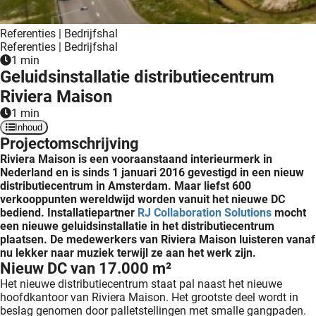
 deze
s kan de
Referenties | Bedrijfshal
 niet
Referenties | Bedrijfshal
neren.
1 min
Geluidsinstallatie distributiecentrum
ieken
Riviera Maison
ische
1 min
s worden
Inhoud
Projectomschrijving
kt om
Riviera Maison is een vooraanstaand interieurmerk in
em
Nederland en is sinds 1 januari 2016 gevestigd in een nieuw
tie te
distributiecentrum in Amsterdam. Maar liefst 600
elen over
verkooppunten wereldwijd worden vanuit het nieuwe DC
drag van
bediend. Installatiepartner
RJ Collaboration Solutions
mocht
een nieuwe geluidsinstallatie in het distributiecentrum
zoeker op
plaatsen. De medewerkers van Riviera Maison luisteren vanaf
ite.
nu lekker naar muziek terwijl ze aan het werk zijn.
Nieuw DC van 17.000 m²
ing
Het nieuwe distributiecentrum staat pal naast het nieuwe
ingcookies
hoofdkantoor van Riviera Maison. Het grootste deel wordt in
beslag genomen door palletstellingen met smalle gangpaden.
 gebruikt