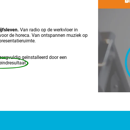
rijfsleven.
Van radio op de werkvloer in
n voor de horeca. Van ontspannen muziek op
presentatieruimte.
zorgvuldig geïnstalleerd door een
eindresultaat
.