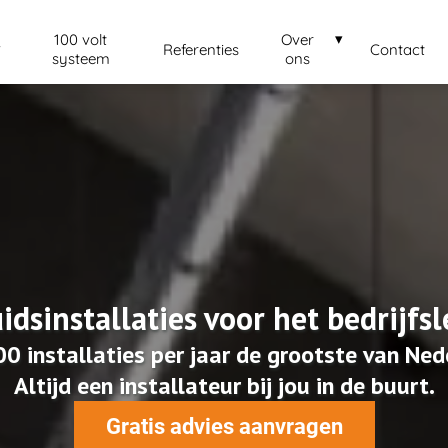
100 volt
Over
Referenties
Contact
systeem
ons
idsinstallaties voor het bedrijfs
0 installaties per jaar de grootste van Ned
Altijd een installateur bij jou in de buurt.
Gratis advies aanvragen