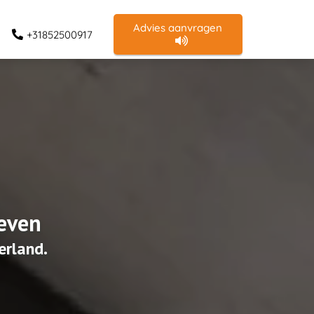
Advies aanvragen
+31852500917
leven
erland.