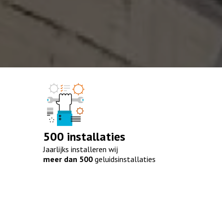
edrag van deze
zoeker.
orkeuren opslaan
500 installaties
Jaarlijks installeren wij
meer dan
500
geluidsinstallaties