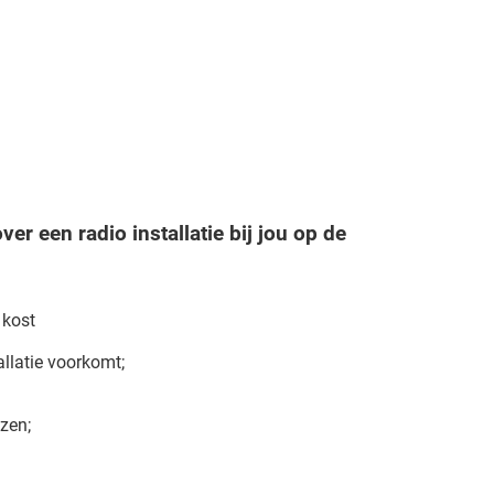
over
een radio installatie
bij jou op de
 kost
allatie voorkomt;
;
zen;