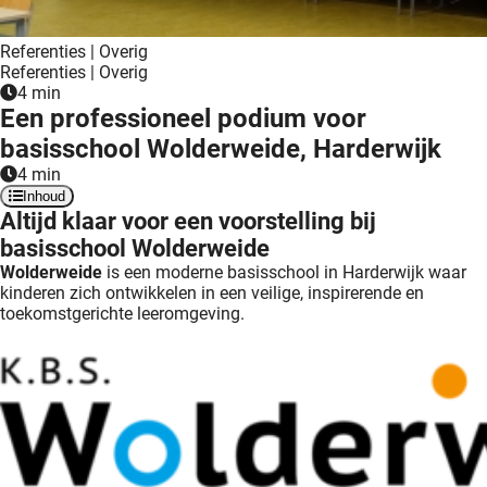
 deze
s kan de
Referenties | Overig
 niet
Referenties | Overig
neren.
4 min
Een professioneel podium voor
ieken
basisschool Wolderweide, Harderwijk
ische
4 min
s worden
Inhoud
Altijd klaar voor een voorstelling bij
kt om
basisschool Wolderweide
em
Wolderweide
is een moderne basisschool in Harderwijk waar
tie te
kinderen zich ontwikkelen in een veilige, inspirerende en
elen over
toekomstgerichte leeromgeving.
drag van
zoeker op
ite.
ing
ingcookies
 gebruikt