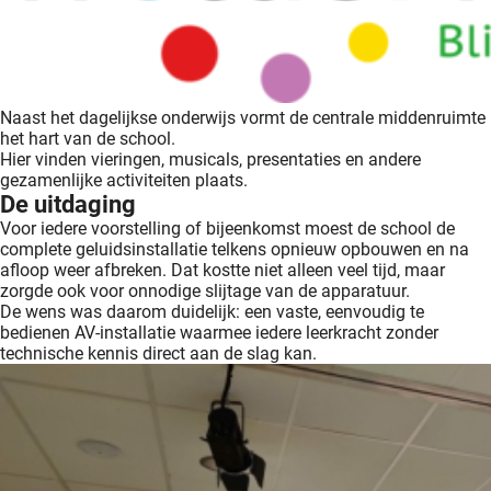
oekers te
 op de
e. Hierdoor
 website-
Naast het dagelijkse onderwijs vormt de centrale middenruimte
ren
het hart van de school.
nte
Hier vinden vieringen, musicals, presentaties en andere
enties
gezamenlijke activiteiten plaats.
De uitdaging
gebaseerd
Voor iedere voorstelling of bijeenkomst moest de school de
 gedrag
complete geluidsinstallatie telkens opnieuw opbouwen en na
ze
afloop weer afbreken. Dat kostte niet alleen veel tijd, maar
er.
zorgde ook voor onnodige slijtage van de apparatuur.
De wens was daarom duidelijk: een vaste, eenvoudig te
bedienen AV-installatie waarmee iedere leerkracht zonder
technische kennis direct aan de slag kan.
ren