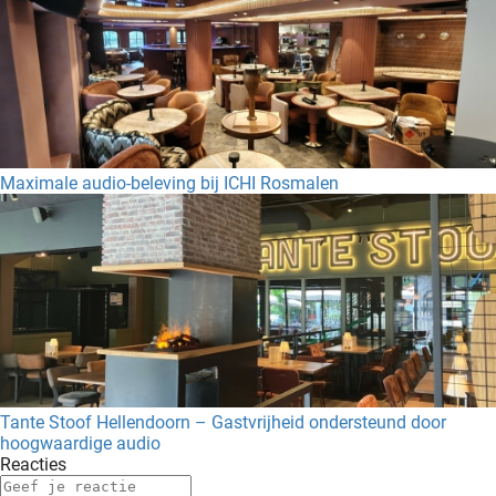
Maximale audio-beleving bij ICHI Rosmalen
Tante Stoof Hellendoorn – Gastvrijheid ondersteund door
hoogwaardige audio
Reacties