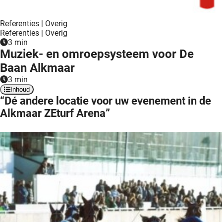
 deze
s kan de
Referenties | Overig
 niet
Referenties | Overig
neren.
3 min
Muziek- en omroepsysteem voor De
ieken
Baan Alkmaar
ische
3 min
s worden
Inhoud
“Dé andere locatie voor uw evenement in de
kt om
Alkmaar ZEturf Arena”
em
tie te
elen over
drag van
zoeker op
ite.
ing
ingcookies
 gebruikt