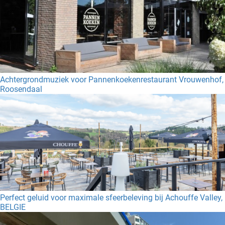
Achtergrondmuziek voor Pannenkoekenrestaurant Vrouwenhof,
Roosendaal
Perfect geluid voor maximale sfeerbeleving bij Achouffe Valley,
BELGIE