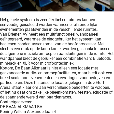
Het gehele systeem is zeer flexibel en ruimtes kunnen
eenvoudig geïsoleerd worden wanneer er afzonderlijke
evenementen plaatsvinden in de verschillende ruimtes.
Van Brienen AV heeft een multifunctioneel wandpaneel
geïntegreerd, waarmee de eindgebruiker het systeem kan
bedienen zonder tussenkomst van de hoofdprocessor. Met
slechts één druk op de knop kan er worden geschakeld tussen
de algemene muziek/omroep en aansluitingen in de ruimte. Het
wandpaneel biedt de gebruiker een combinatie van: Bluetooth,
mini-jack en XLR voor microfoontechniek.
Kortom, De Baan Alkmaar is niet alleen een locatie met
geavanceerde audio- en omroepfaciliteiten, maar biedt ook een
breed scala aan evenementen en ervaringen voor bedrijven en
particulieren. Deze historische locatie, gelegen in de ZEturf
Arena, staat klaar om aan verschillende behoeften te voldoen,
of het nu gaat om zakelijke bijeenkomsten, feesten, educatie of
de spannende wereld van paardenraces.
Contactgegevens:
DE BAAN ALKMAAR BV
Koning Willem Alexanderlaan 4