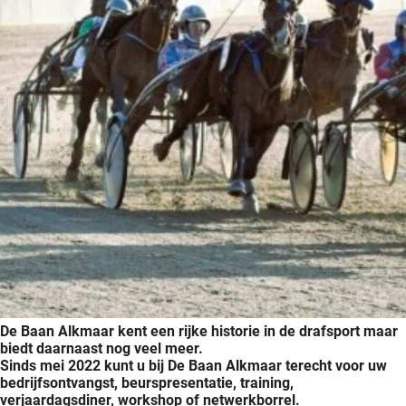
oekers te
 op de
e. Hierdoor
 website-
ren
nte
enties
gebaseerd
 gedrag
ze
er.
ren
De Baan Alkmaar kent een rijke historie in de drafsport maar
biedt daarnaast nog veel meer.
Sinds mei 2022 kunt u bij De Baan Alkmaar terecht voor uw
bedrijfsontvangst, beurspresentatie, training,
verjaardagsdiner, workshop of netwerkborrel.