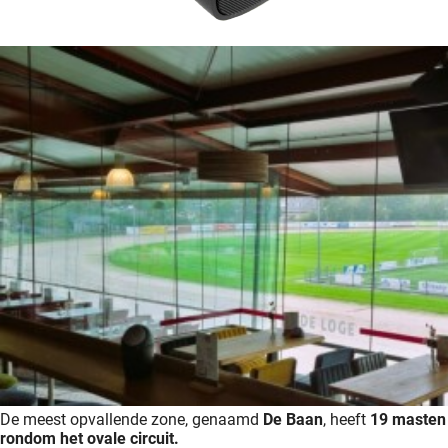
De meest opvallende zone, genaamd
De Baan
, heeft
19 masten
rondom het ovale circuit.