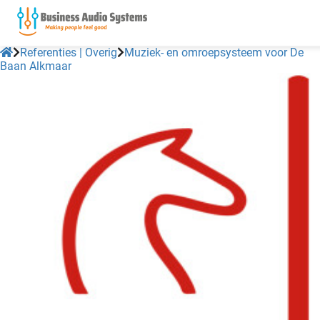
Referenties | Overig
Muziek- en omroepsysteem voor De
Baan Alkmaar
ngen
 policy
oneel
onele
 zijn
kelijk om
site te
ken. Ze
 gebruikt
ncties en